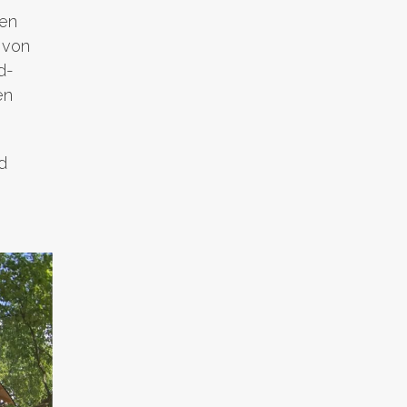
nen
e von
d-
en
d