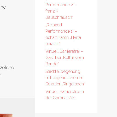
Performance 2“ –
ine
franz.K
„Tauschrausch“
„Relaxed
Performance 1“ –
echaz.Hafen „Hyrrä
paratiisi“
Virtuell Barrierefrei –
Gast bei „Kultur vom
Rande“
 Welche
Stadtteilbegehung
n
mit Jugendlichen im
Quartier „Ringelbach“
Virtuell Barrierefrei in
der Corona-Zeit