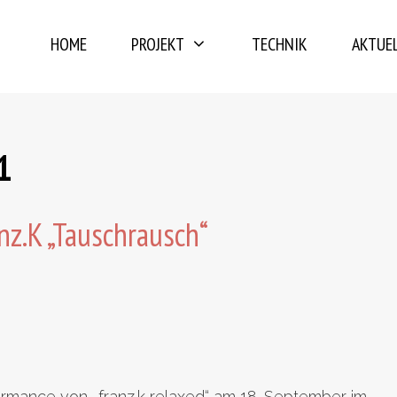
HOME
PROJEKT
TECHNIK
AKTUE
1
nz.K „Tauschrausch“
rmance von „franz.k relaxed“ am 18. September im