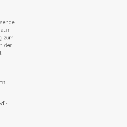
esende
eraum
ng zum
ch der
.
enn
ed“-