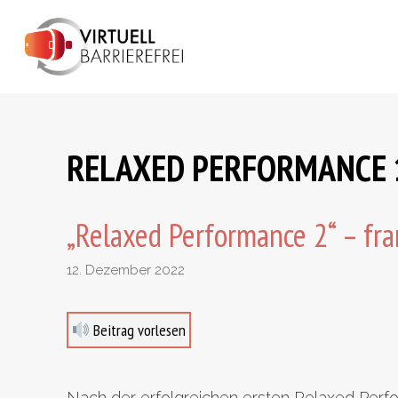
Zum
Inhalt
springen
RELAXED PERFORMANCE 
„Relaxed Performance 2“ – fra
12. Dezember 2022
Beitrag vorlesen
Nach der erfolgreichen ersten Relaxed Perfo