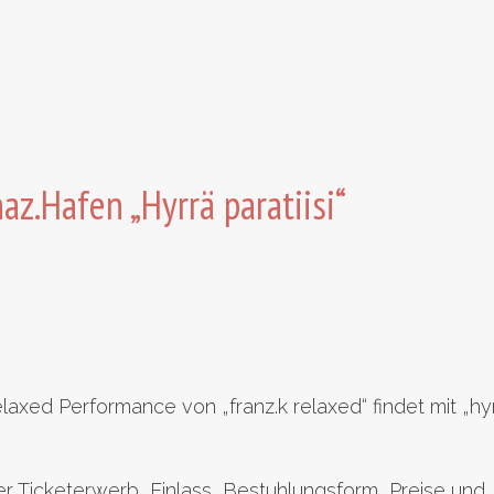
az.Hafen „Hyrrä paratiisi“
laxed Performance von „franz.k relaxed“ findet mit „hy
ber Ticketerwerb, Einlass, Bestuhlungsform, Preise und